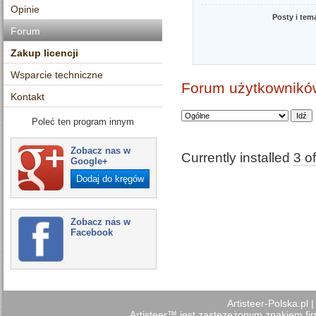
Opinie
Posty i tem
Forum
Zakup licencji
Wsparcie techniczne
Forum użytkowników
Kontakt
Poleć ten program innym
Zobacz nas w
Currently installed
3 o
Google+
Dodaj do kręgów
Zobacz nas w
Facebook
Artisteer-Polska.pl
Artisteer™ jest zastezeżonym znakiem firm