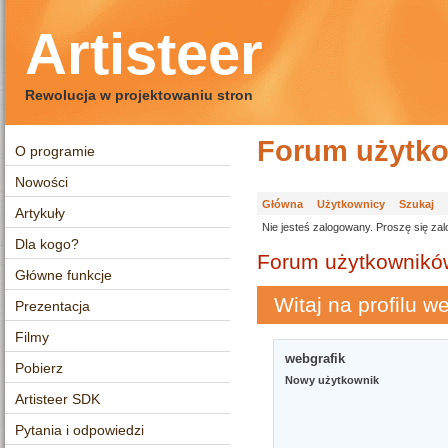
Artisteer
Rewolucja w projektowaniu stron
Forum użytko
O programie
Nowości
Główna
Użytkownicy
Szukaj
Artykuły
Nie jesteś zalogowany.
Proszę się zal
Dla kogo?
Forum użytkowników
Główne funkcje
Witaj na profilu w
Prezentacja
Filmy
webgrafik
Pobierz
Nowy użytkownik
Artisteer SDK
Pytania i odpowiedzi