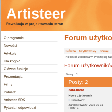
Artisteer
Rewolucja w projektowaniu stron
Forum użytko
O programie
Nowości
Główna
Użytkownicy
Szukaj
Artykuły
Nie jesteś zalogowany.
Proszę się zal
Dla kogo?
Forum użytkowników
Główne funkcje
Strony
1
Prezentacja
Posty: 2
Filmy
sara-narat
Pobierz
Nowy użytkownik
Artisteer SDK
Nieaktywny
Zarejestrowany:
2016-10-31
Pytania i odpowiedzi
Posty:
1