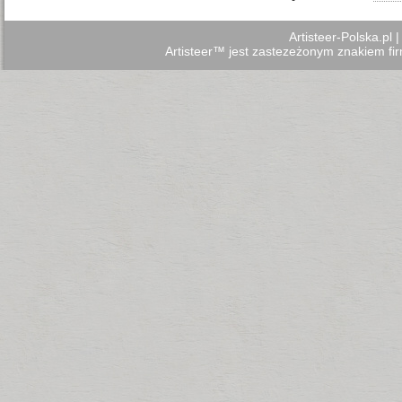
Artisteer-Polska.pl
Artisteer™ jest zastezeżonym znakiem firm