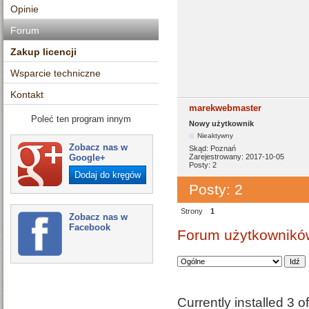
Opinie
Forum
Zakup licencji
Wsparcie techniczne
Kontakt
marekwebmaster
Poleć ten program innym
Nowy użytkownik
Nieaktywny
Zobacz nas w
Skąd:
Poznań
Google+
Zarejestrowany:
2017-10-05
Posty:
2
Dodaj do kręgów
Posty: 2
Strony
1
Zobacz nas w
Facebook
Forum użytkowników
Currently installed
3 o