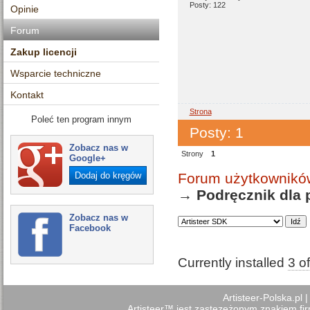
Posty:
122
Opinie
Forum
Zakup licencji
Wsparcie techniczne
Kontakt
Strona
Poleć ten program innym
Posty: 1
Zobacz nas w
Strony
1
Google+
Forum użytkowników
Dodaj do kręgów
→
Podręcznik dla
Zobacz nas w
Facebook
Currently installed
3 o
Artisteer-Polska.pl
Artisteer™ jest zastezeżonym znakiem firm