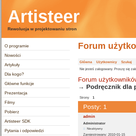
Artisteer
Rewolucja w projektowaniu stron
Forum użytko
O programie
Nowości
Główna
Użytkownicy
Szukaj
Artykuły
Nie jesteś zalogowany.
Proszę się zal
Dla kogo?
Forum użytkowników
Główne funkcje
→
Podręcznik dla
Prezentacja
Strony
1
Filmy
Posty: 1
Pobierz
admin
Artisteer SDK
Administrator
Nieaktywny
Pytania i odpowiedzi
Zarejestrowany:
2010-01-15