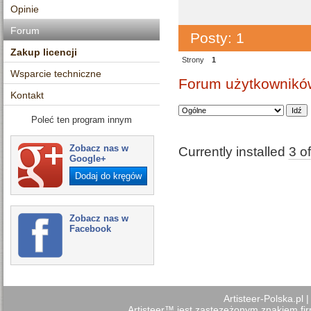
Opinie
Forum
Posty: 1
Zakup licencji
Strony
1
Wsparcie techniczne
Forum użytkowników
Kontakt
Poleć ten program innym
Zobacz nas w
Currently installed
3 o
Google+
Dodaj do kręgów
Zobacz nas w
Facebook
Artisteer-Polska.pl
Artisteer™ jest zastezeżonym znakiem firm