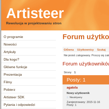
Artisteer
Rewolucja w projektowaniu stron
Forum użytko
O programie
Nowości
Główna
Użytkownicy
Szukaj
Artykuły
Nie jesteś zalogowany.
Proszę się zal
Dla kogo?
Forum użytkowników
Główne funkcje
Strony
1
Prezentacja
Posty: 1
Filmy
agatola
Pobierz
Nowy użytkownik
Artisteer SDK
Nieaktywny
Zarejestrowany:
2015-11-16
Pytania i odpowiedzi
Posty:
1